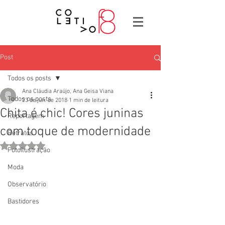
Post
Todos os posts
Ana Cláudia Araújo, Ana Geisa Viana
Todos os posts
23 de jun. de 2018
1 min de leitura
Chita é chic! Cores juninas
Reportagem
com toque de modernidade
Retratos
Avaliado com NaN de 5 estrelas.
Fotoilustração
Moda
Observatório
Bastidores