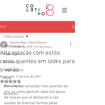
Post
Todos os posts
Daniella Régis, Gabriel Queiroz
Todos os posts
29 de dez. de 2020
1 min de leitura
Alta estação com estilo:
Reportagem
cores quentes em looks para
Retratos
o verão
Fotoilustração
Atualizado:
11 de mai. de 2021
Moda
Avaliado com NaN de 5 estrelas.
Em uma das estações mais quentes do 
Observatório
ano, as cores ganham vidas em peças 
Bastidores
de roupas que se destacam e são 
usadas de diversas formas pelas 