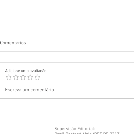
Comentários
Adicione uma avaliação
Cores do agora: Juventude e
Vestir o Bras
Escreva um comentário
moda no Brasil
lado a lado 
do Mundo
Supervisão Editorial: