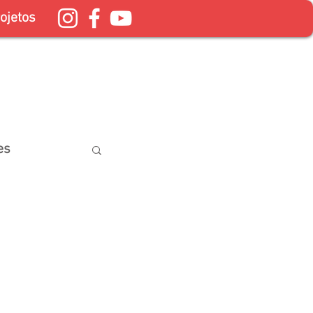
ojetos
es