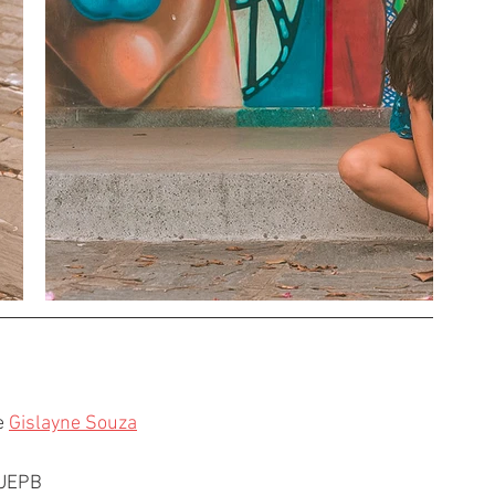
e 
Gislayne Souza
 UEPB