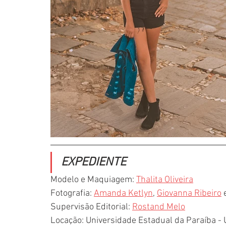
EXPEDIENTE
Modelo e Maquiagem: 
Thalita Oliveira
Fotografia: 
Amanda Ketlyn
, 
Giovanna Ribeiro
 
Supervisão Editorial: 
Rostand Melo
Locação: Universidade Estadual da Paraíba -