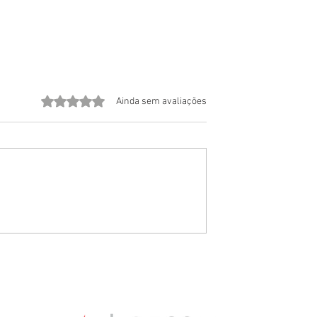
Avaliado com 0 de 5 estrelas.
Ainda sem avaliações
il: Moda e futebol
Brasilcore: Quando o Brasil V
em tempos de Copa
Tendência