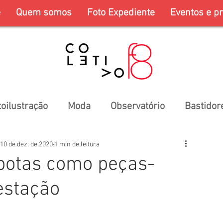
e
Quem somos
Foto Expediente
Eventos e pr
toilustração
Moda
Observatório
Bastidor
10 de dez. de 2020
1 min de leitura
 botas como peças-
estação