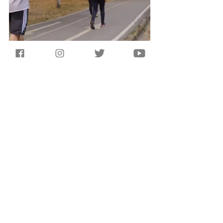
Ficha Técnica:
Texto
: 
Lucas Oliveira
Fotos: 
Jossandra Almeida,
 Lucas 
Oliveira e 
Ruth Emanuelly
Supervisão: Rostand de Albuquerque 
Melo e Ester Santos Bezerra