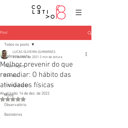
Post
Todos os posts
LUCAS OLIVEIRA GUIMARAES
Todos os posts
30 de nov. de 2021
2 min de leitura
Melhor prevenir do que
Reportagem
remediar: O hábito das
Retratos
atividades físicas
Fotoilustração
Atualizado:
14 de dez. de 2022
Moda
Avaliado com NaN de 5 estrelas.
Observatório
Bastidores