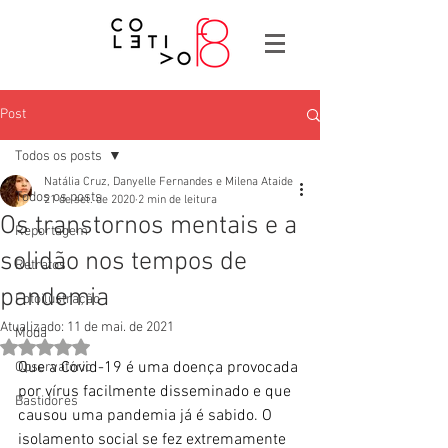
Post
Todos os posts
Natália Cruz, Danyelle Fernandes e Milena Ataide
Todos os posts
21 de set. de 2020
2 min de leitura
Os transtornos mentais e a
Reportagem
solidão nos tempos de
Retratos
pandemia
Fotoilustração
Atualizado:
11 de mai. de 2021
Moda
Avaliado com NaN de 5 estrelas.
Que a Covid-19 é uma doença provocada 
Observatório
por vírus facilmente disseminado e que 
Bastidores
causou uma pandemia já é sabido. O 
isolamento social se fez extremamente 