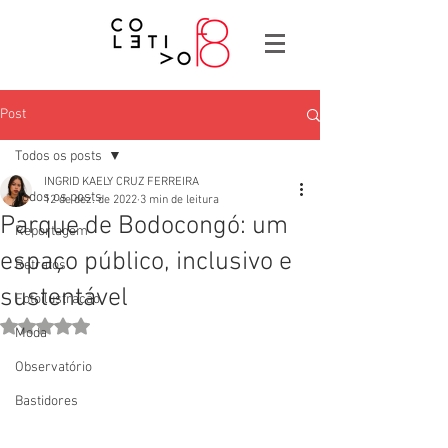
Post
Todos os posts
INGRID KAELY CRUZ FERREIRA
Todos os posts
12 de dez. de 2022
3 min de leitura
Parque de Bodocongó: um
Reportagem
espaço público, inclusivo e
Retratos
sustentável
Fotoilustração
Avaliado com NaN de 5 estrelas.
Moda
Observatório
Bastidores