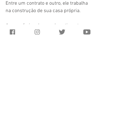
Entre um contrato e outro, ele trabalha 
na construção de sua casa própria.
Ao se referir sobre qual sentimento em 
ver que um sonho de anos, está cada 
vez mais próximo, afirma: “Estou muito 
feliz, vi meu pai trabalhando, aprendi e 
agora posso fazer algo que vai durar pro 
resto da vida. De tijolinho em tijolinho 
vou alcançando a vitória, como sempre 
foi em minha vida”. Valmir já construiu a 
casa de tanta gente, mas ainda sonha 
com um cantinho só seu para morar. 