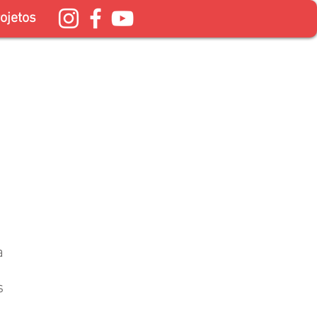
ojetos
a
s