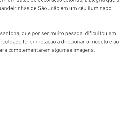
em um salão de decoração colorida, a alegria que a 
 bandeirinhas de São João em um céu iluminado 
sanfona, que por ser muito pesada, dificultou em 
iculdade foi em relação a direcionar o modelo e ao 
s, para complementarem algumas imagens.