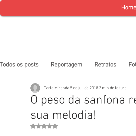
Hom
Todos os posts
Reportagem
Retratos
Fo
Carla Miranda
5 de jul. de 2018
2 min de leitura
O peso da sanfona re
sua melodia!
Avaliado com NaN de 5 estrelas.