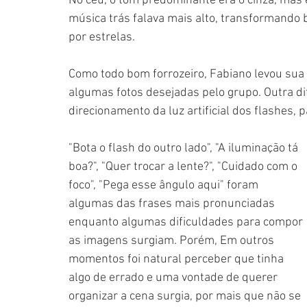
No céu, o tom predominante era o cinza, mas 
música trás falava mais alto, transformando
por estrelas.
Como todo bom forrozeiro, Fabiano levou sua 
algumas fotos desejadas pelo grupo. Outra dif
direcionamento da luz artificial dos flashe
"Bota o flash do outro lado", "A iluminação tá 
boa?", "Quer trocar a lente?", "Cuidado com o 
foco", "Pega esse ângulo aqui" foram 
algumas das frases mais pronunciadas 
enquanto algumas dificuldades para compor 
as imagens surgiam. Porém, Em outros 
momentos foi natural perceber que tinha 
algo de errado e uma vontade de querer 
organizar a cena surgia, por mais que não se 