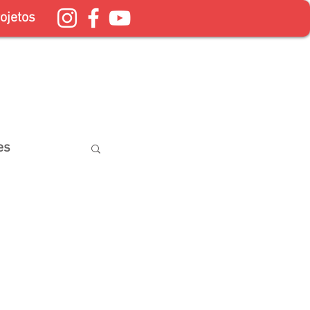
ojetos
es