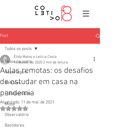
Post
Todos os posts
Élida Matos e Letícia Costa
Todos os posts
16 de out. de 2020
2 min de leitura
Aulas remotas: os desafios
Reportagem
de estudar em casa na
Retratos
pandemia
Fotoilustração
Atualizado:
11 de mai. de 2021
Moda
Avaliado com NaN de 5 estrelas.
Observatório
Bastidores