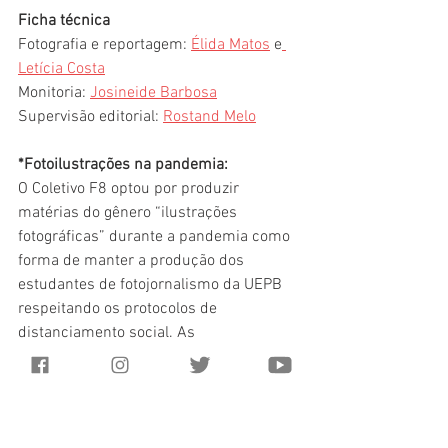
Ficha técnica
Fotografia e reportagem: 
Élida Matos
 e
Letícia Costa
Monitoria: 
Josineide Barbosa
Supervisão editorial: 
Rostand Melo
*Fotoilustrações na pandemia:
O Coletivo F8 optou por produzir 
matérias do gênero “ilustrações 
fotográficas” durante a pandemia como 
forma de manter a produção dos 
estudantes de fotojornalismo da UEPB 
respeitando os protocolos de 
distanciamento social. As 
fotoilustrações permitem ao fotógrafo 
criar uma cena com o objetivo de 
representar visualmente um tema ou 
pauta. O uso de objetos, cenários e, em 