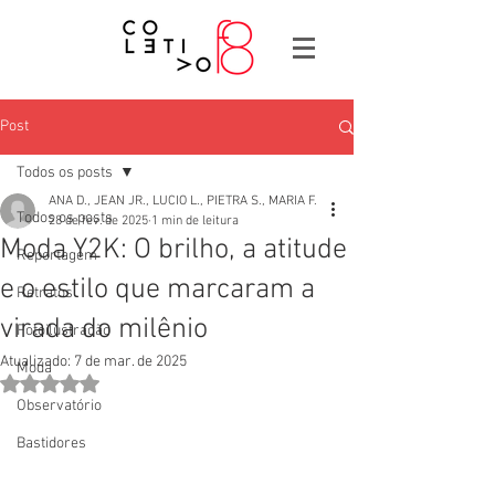
Post
Todos os posts
ANA D., JEAN JR., LUCIO L., PIETRA S., MARIA F.
Todos os posts
28 de fev. de 2025
1 min de leitura
Moda Y2K: O brilho, a atitude
Reportagem
e o estilo que marcaram a
Retratos
virada do milênio
Fotoilustração
Atualizado:
7 de mar. de 2025
Moda
Avaliado com NaN de 5 estrelas.
Observatório
Bastidores