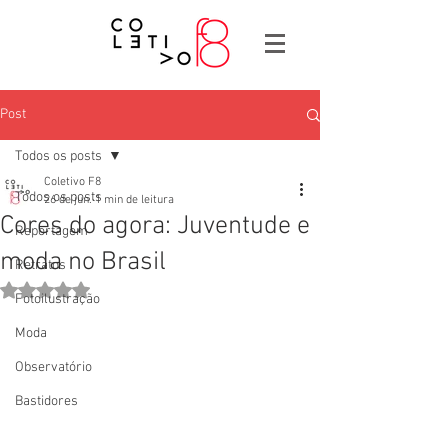
Post
Todos os posts
Coletivo F8
Todos os posts
26 de jun.
1 min de leitura
Cores do agora: Juventude e
Reportagem
moda no Brasil
Retratos
Avaliado com NaN de 5 estrelas.
Fotoilustração
Moda
Observatório
Bastidores