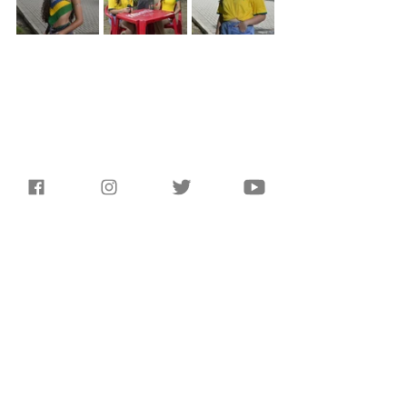
Expediente 
Fotográfia: 
Jéssica Avelino
, 
Mariana 
Santos
, 
Lara Nathally,
Jéssica Lopes
Texto e Produção: 
Jéssica Avelino
, 