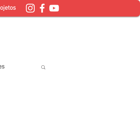
ojetos
es