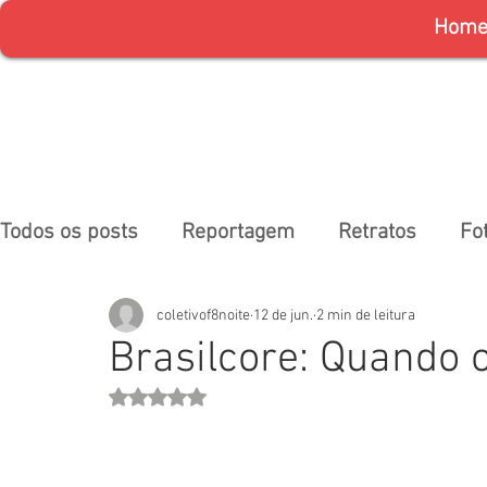
Hom
Todos os posts
Reportagem
Retratos
Fo
coletivof8noite
12 de jun.
2 min de leitura
Brasilcore: Quando o
Avaliado com NaN de 5 estrelas.