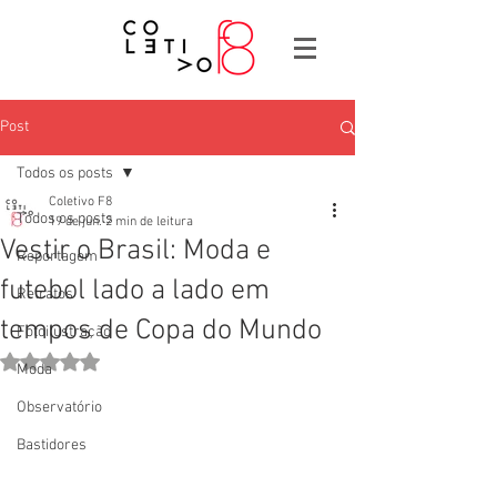
Post
Todos os posts
Coletivo F8
Todos os posts
19 de jun.
2 min de leitura
Vestir o Brasil: Moda e
Reportagem
futebol lado a lado em
Retratos
tempos de Copa do Mundo
Fotoilustração
Avaliado com NaN de 5 estrelas.
Moda
Observatório
Bastidores