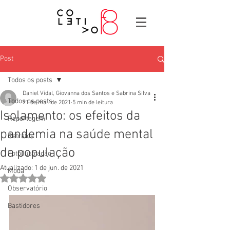
Post
Todos os posts
Daniel Vidal, Giovanna dos Santos e Sabrina Silva
Todos os posts
21 de mai. de 2021
5 min de leitura
Isolamento: os efeitos da
Reportagem
pandemia na saúde mental
Retratos
da população
Fotoilustração
Atualizado:
1 de jun. de 2021
Moda
Avaliado com NaN de 5 estrelas.
Observatório
Bastidores