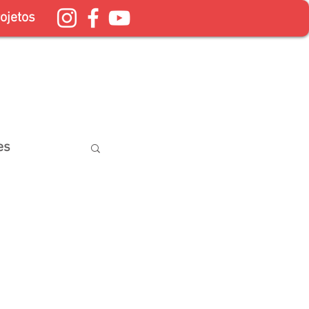
ojetos
es