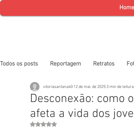
Hom
Todos os posts
Reportagem
Retratos
Fo
vitoriasantana40
12 de mai. de 2025
3 min de leitura
Desconexão: como o 
afeta a vida dos jov
Avaliado com NaN de 5 estrelas.