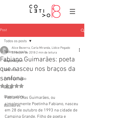
Post
Todos os posts
Alice Bezerra, Carla Miranda, Lídice Pegado
Todos os posts
20 de jun. de 2018
2 min de leitura
Fabiano Guimarães: poeta
Reportagem
que nasceu nos braços da
Retratos
sanfona
Fotoilustração
Avaliado com NaN de 5 estrelas.
Moda
Observatório
Fabiano Dias Guimarães, ou 
simplesmente Poetinha Fabiano, nasceu 
Bastidores
em 28 de outubro de 1993 na cidade de 
Campina Grande. Filho de poeta e 