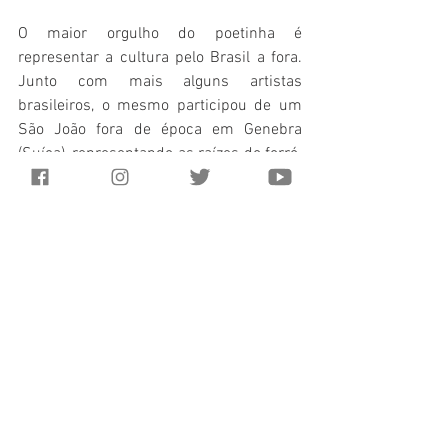
O maior orgulho do poetinha é 
representar a cultura pelo Brasil a fora. 
Junto com mais alguns artistas 
brasileiros, o mesmo participou de um 
São João fora de época em Genebra 
(Suíça), representando as raízes do forró. 
Sempre carismático e excelente músico, 
não restam dúvidas que Fabiano tem 
ganhado o carinho do público por onde 
passa. 
FICHA TÉCNICA:
Fotografia e reportagem: 
Alice Bezerra
, 
Carla Miranda
, 
Lídice Pegado
, 
Lucas 
Sampaio
 e 
Oma Roxana
. 
Monitoria: 
Dalisson Markel
Supervisão editorial: 
Rostand Melo
Locação: 
Bodódromo
 Bar e Restaurante 