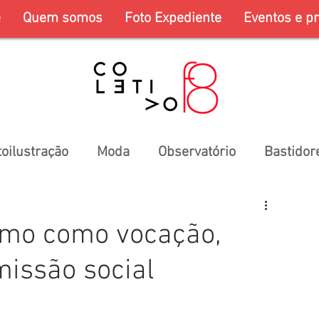
e
Quem somos
Foto Expediente
Eventos e pr
toilustração
Moda
Observatório
Bastidor
ismo como vocação,
missão social