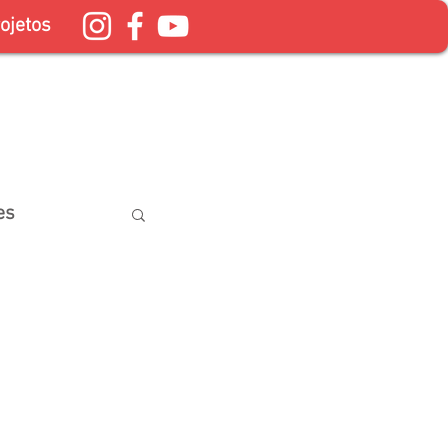
ojetos
es