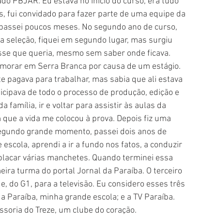
do PBJAR. Eu estava no início do curso, era tudo 
is, fui convidado para fazer parte de uma equipe da 
passei poucos meses. No segundo ano de curso, 
a seleção, fiquei em segundo lugar, mas surgiu 
isse que queria, mesmo sem saber onde ficava. 
 morar em Serra Branca por causa de um estágio. 
e pagava para trabalhar, mas sabia que ali estava 
icipava de todo o processo de produção, edição e 
família, ir e voltar para assistir às aulas da 
 que a vida me colocou à prova. Depois fiz uma 
 segundo grande momento, passei dois anos de 
 escola, aprendi a ir a fundo nos fatos, a conduzir 
lacar várias manchetes. Quando terminei essa 
meira turma do portal Jornal da Paraíba. O terceiro 
, do G1, para a televisão. Eu considero esses três 
a Paraíba, minha grande escola; e a TV Paraíba. 
oria do Treze, um clube do coração.