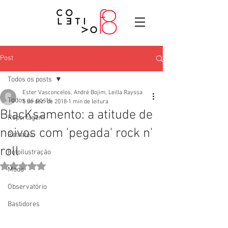
Post
Todos os posts
Ester Vasconcelos, André Bojim, Leilla Rayssa
Todos os posts
5 de dez. de 2018
1 min de leitura
BlacKsamento: a atitude de
Reportagem
noivos com 'pegada' rock n'
Retratos
roll
Fotoilustração
Avaliado com NaN de 5 estrelas.
Moda
Observatório
Bastidores