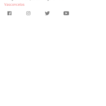
Vasconcelos
Produção: Rafaela Costa e Victor Bezerra
Modelos: André Bojim e Rafaela Costa
Supervisão Editorial: 
Rostand Melo
Parceria: 
Bella Noiva 
#casamento
#rock
#moda
#editorial
Moda
Ver tudo
Posts recentes