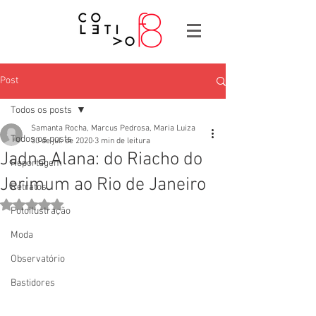
Post
Todos os posts
Samanta Rocha, Marcus Pedrosa, Maria Luiza
Todos os posts
30 de jul. de 2020
3 min de leitura
Jadna Alana: do Riacho do
Reportagem
Jerimum ao Rio de Janeiro
Retratos
Avaliado com NaN de 5 estrelas.
Fotoilustração
Moda
Observatório
Bastidores