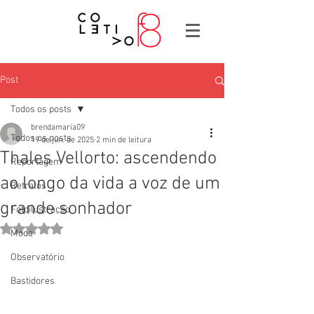
Post
Todos os posts
brendamaria09
Todos os posts
19 de jun. de 2025
2 min de leitura
Thales Vellorto: ascendendo
Reportagem
ao longo da vida a voz de um
Retratos
grande sonhador
Fotoilustração
Avaliado com NaN de 5 estrelas.
Moda
Observatório
Bastidores