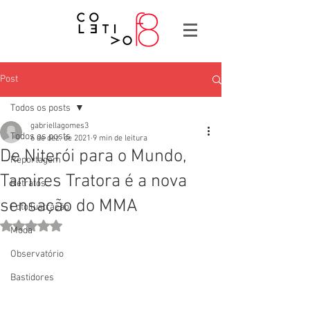
Post
Todos os posts
gabriellagomes3
Todos os posts
6 de dez. de 2021
9 min de leitura
De Niterói para o Mundo,
Reportagem
Tamires Tratora é a nova
Retratos
sensação do MMA
Fotoilustração
Avaliado com NaN de 5 estrelas.
Moda
Observatório
Bastidores