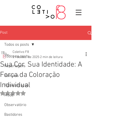
Post
Todos os posts
Coletivo F8
Todos os posts
29 de dez. de 2025
2 min de leitura
Sua Cor, Sua Identidade: A
Reportagem
Força da Coloração
Retratos
Individual
Fotoilustração
Avaliado com NaN de 5 estrelas.
Moda
Observatório
Bastidores