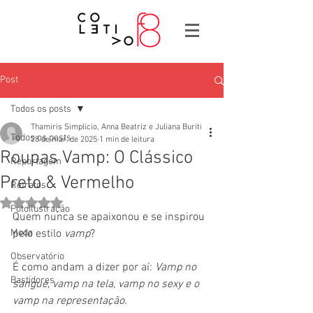
Post
Todos os posts
Thamiris Simplicio, Anna Beatriz e Juliana Buriti
Todos os posts
28 de mar. de 2025
1 min de leitura
Roupas Vamp: O Clássico
Reportagem
Preto & Vermelho
Retratos
Avaliado com NaN de 5 estrelas.
Fotoilustração
Quem nunca se apaixonou e se inspirou 
Moda
pelo estilo 
vamp
?
Observatório
É como andam a dizer por aí:
 Vamp no 
Bastidores
sangue, vamp na tela, vamp no sexy e o 
vamp na representação.