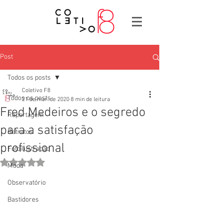
Post
Todos os posts
Coletivo F8
Todos os posts
21 de mar. de 2020
8 min de leitura
Fred Medeiros e o segredo
Reportagem
para a satisfação
Retratos
profissional
Fotoilustração
Avaliado com NaN de 5 estrelas.
Moda
Observatório
Bastidores