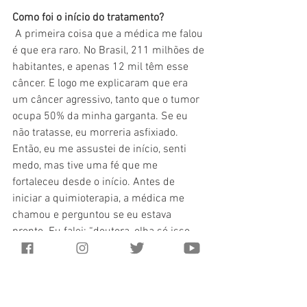
Como foi o início do tratamento?
A primeira coisa que a médica me falou 
é que era raro. No Brasil, 211 milhões de 
habitantes, e apenas 12 mil têm esse 
câncer. E logo me explicaram que era 
um câncer agressivo, tanto que o tumor 
ocupa 50% da minha garganta. Se eu 
não tratasse, eu morreria asfixiado. 
Então, eu me assustei de início, senti 
medo, mas tive uma fé que me 
fortaleceu desde o início. Antes de 
iniciar a quimioterapia, a médica me 
chamou e perguntou se eu estava 
pronto. Eu falei: “doutora, olha só isso 
aqui” — aí mostrei a garganta pra ela — 
“isso aqui já está menor”. Ela olhou e 
disse: “realmente, já regrediu!” E aí eu 
falei: “sabe o nome disso? Fé.” E ela: 