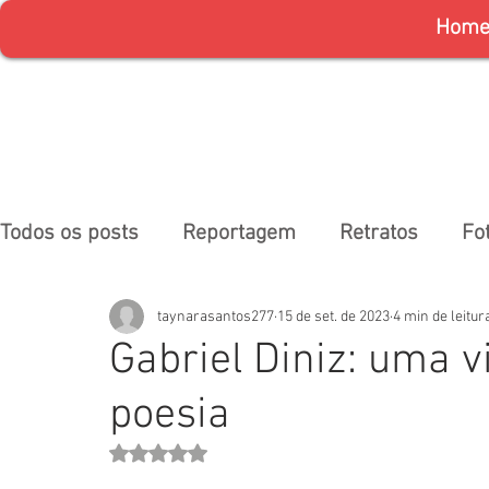
Hom
Todos os posts
Reportagem
Retratos
Fo
taynarasantos277
15 de set. de 2023
4 min de leitur
Gabriel Diniz: uma v
poesia
Avaliado com NaN de 5 estrelas.