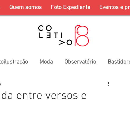
e
Quem somos
Foto Expediente
Eventos e pr
toilustração
Moda
Observatório
Bastidor
a
ida entre versos e