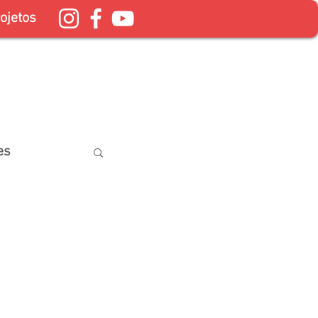
ojetos
es