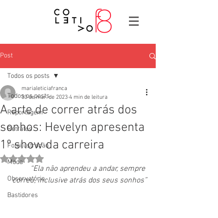
Post
Todos os posts
marialeticiafranca
Todos os posts
30 de mar. de 2023
4 min de leitura
A arte de correr atrás dos
Reportagem
sonhos: Hevelyn apresenta
Retratos
1º show da carreira
Fotoilustração
Avaliado com NaN de 5 estrelas.
Moda
“Ela não aprendeu a andar, sempre 
Observatório
correu, inclusive atrás dos seus sonhos”
Bastidores