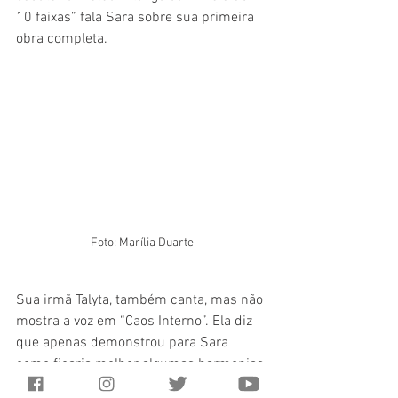
10 faixas” fala Sara sobre sua primeira 
obra completa.
Foto: Marília Duarte
Sua irmã Talyta, também canta, mas não 
mostra a voz em “Caos Interno”. Ela diz 
que apenas demonstrou para Sara 
como ficaria melhor algumas harmonias 
e formas diferentes de cantar algumas 