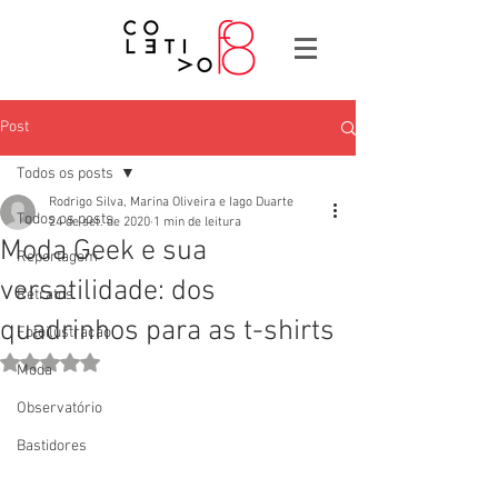
Post
Todos os posts
Rodrigo Silva, Marina Oliveira e Iago Duarte
Todos os posts
24 de set. de 2020
1 min de leitura
Moda Geek e sua
Reportagem
versatilidade: dos
Retratos
quadrinhos para as t-shirts
Fotoilustração
Avaliado com NaN de 5 estrelas.
Moda
Observatório
Bastidores