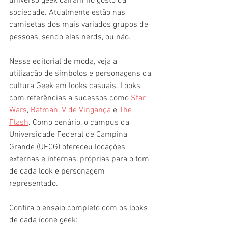
universo geek caíram no gosto da 
sociedade. Atualmente estão nas 
camisetas dos mais variados grupos de 
pessoas, sendo elas nerds, ou não.
Nesse editorial de moda, veja a 
utilização de símbolos e personagens da 
cultura Geek em looks casuais. Looks 
com referências a sucessos como 
Star 
Wars
, 
Batman
, 
V de Vingança
 e 
The 
Flash
. Como cenário, o campus da 
Universidade Federal de Campina 
Grande (UFCG) ofereceu locações 
externas e internas, próprias para o tom 
de cada look e personagem 
representado. 
Confira o ensaio completo com os looks 
de cada ícone geek: