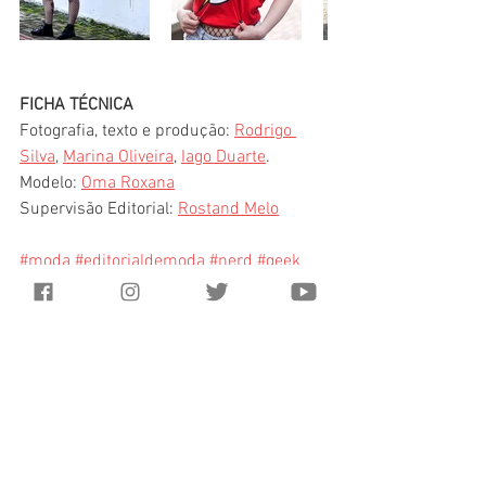
FICHA TÉCNICA
Fotografia, texto e produção: 
Rodrigo 
Silva
, 
Marina Oliveira
, 
Iago Duarte
.
Modelo: 
Oma Roxana
Supervisão Editorial: 
Rostand Melo
#moda
#editorialdemoda
#nerd
#geek
Tags:
Moda
Geek
Nerd
Editorial de moda
Camisetas
Moda