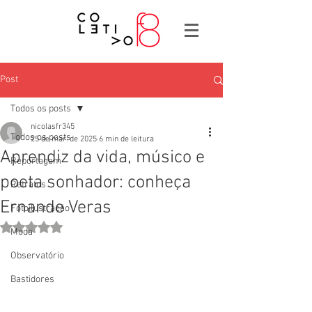
Post
Todos os posts
nicolasfr345
Todos os posts
25 de mar. de 2025
6 min de leitura
Aprendiz da vida, músico e
Reportagem
poeta sonhador: conheça
Retratos
Ernande Veras
Fotoilustração
Avaliado com NaN de 5 estrelas.
Moda
Observatório
Bastidores