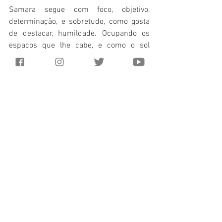
Samara segue com foco, objetivo, 
determinação, e sobretudo, como gosta 
de destacar, humildade. Ocupando os 
espaços que lhe cabe, e como o sol 
nasce sim para todos, é sob o sol que ela 
continuará seguindo em busca de 
oportunidades e sonhos, seja como 
publicitária ou influenciadora. 
EXPEDIENTE
Fotografia: 
Aline Raquelly
,  
Denise 
Bezerra
, 
J
oyce Araujo
 e 
Rafaela Ferreira
Texto e edição: Joyce, Rafaela e 
Ruth
Maquiagem: 
Jackson Sousa
Monitoria: 
Ester Bezerra
Supervisão editorial: 
Ada Guedes
 e  
Rostand Melo