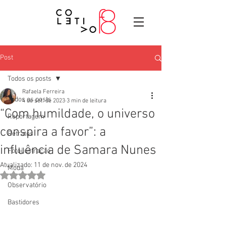
Post
Todos os posts
Rafaela Ferreira
Todos os posts
4 de set. de 2023
3 min de leitura
“Com humildade, o universo
Reportagem
conspira a favor”: a
Retratos
influência de Samara Nunes
Fotoilustração
Atualizado:
11 de nov. de 2024
Moda
Avaliado com NaN de 5 estrelas.
Observatório
Bastidores